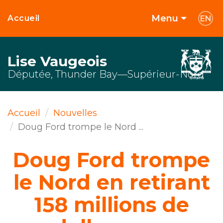
Menu
Accueil
EN
Lise Vaugeois
Députée, Thunder Bay—Supérieur-Nord
Accueil
Nouvelles
Doug Ford trompe le Nord ...
Doug Ford trompe
le Nord en retirant
158 millions de