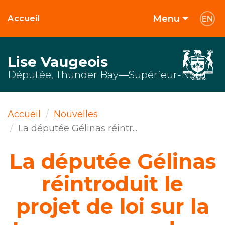
Menu
Accueil
EN
Lise Vaugeois
Députée, Thunder Bay—Supérieur-Nord
Accueil
Nouvelles
La députée Gélinas réintr...
La députée Gélinas
réintroduit le
projet de loi sur la