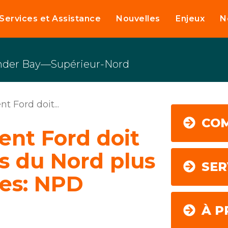
Services et Assistance
Nouvelles
Enjeux
N
nder Bay—Supérieur-Nord
 Ford doit...
CO
nt Ford doit
es du Nord plus
SER
res: NPD
À P