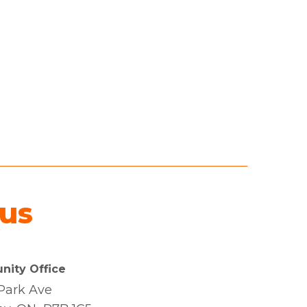
us
ity Office
Park Ave