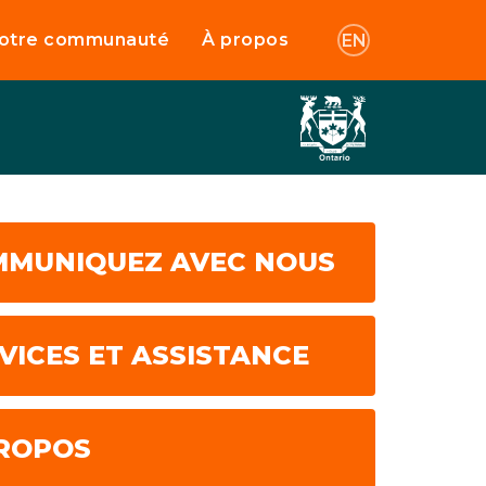
otre communauté
À propos
EN
MMUNIQUEZ AVEC NOUS
VICES ET ASSISTANCE
ROPOS