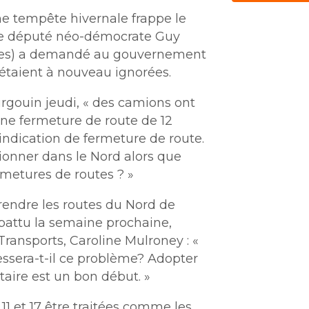
e tempête hivernale frappe le
, le député néo-démocrate Guy
s) a demandé au gouvernement
étaient à nouveau ignorées.
urgouin jeudi, « des camions ont
une fermeture de route de 12
e indication de fermeture de route.
nner dans le Nord alors que
metures de routes ? »
 rendre les routes du Nord de
débattu la semaine prochaine,
Transports, Caroline Mulroney : «
ssera-t-il ce problème? Adopter
taire est un bon début. »
 11 et 17 être traitées comme les