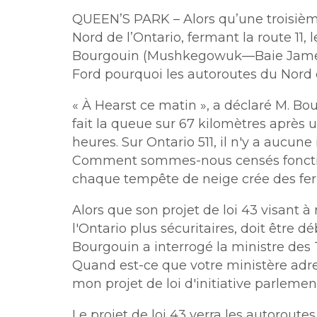
QUEEN’S PARK – Alors qu’une troisièm
Nord de l’Ontario, fermant la route 11
Bourgouin (Mushkegowuk—Baie Jame
Ford pourquoi les autoroutes du Nord 
« À Hearst ce matin », a déclaré M. Bo
fait la queue sur 67 kilomètres après 
heures. Sur Ontario 511, il n'y a aucun
Comment sommes-nous censés fonctio
chaque tempête de neige crée des fer
Alors que son projet de loi 43 visant à
l'Ontario plus sécuritaires, doit être 
Bourgouin a interrogé la ministre des 
Quand est-ce que votre ministère adre
mon projet de loi d'initiative parlemen
Le projet de loi 43 verra les autoroutes