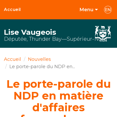
Menu
Accueil
EN
Lise Vaugeois
Députée, Thunder Bay—Supérieur-Nord
Accueil
Nouvelles
Le porte-parole du NDP en...
Le porte-parole du
NDP en matière
d'affaires