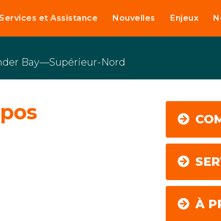
Services et Assistance
Nouvelles
Enjeux
N
nder Bay—Supérieur-Nord
opos
CO
SER
À P