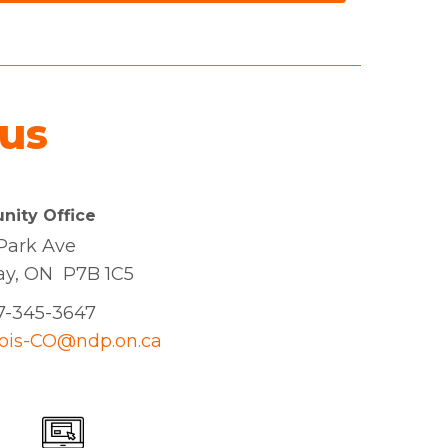
us
ity Office
Park Ave
ay
, ON P7B 1C5
07-345-3647
ois-CO@ndp.on.ca