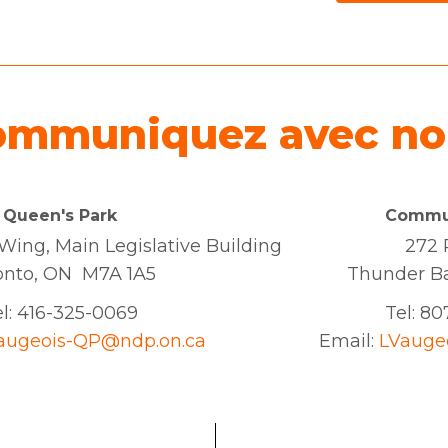
ommuniquez avec no
Queen's Park
Commun
ing, Main Legislative Building
272 
onto, ON M7A 1A5
Thunder B
l:
416-325-0069
Tel: 8
augeois-QP@ndp.on.ca
Email:
LVauge