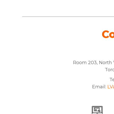
C
Room 203, North W
Tor
Te
Email:
LV